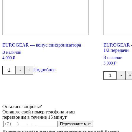
EUROGEAR — конус синхронизатора
EUROGEAR — 
1/2 передачи
В наличии
В наличии
4 090 ₽
3 000 ₽
Количество
Подробнее
-
+
товара
Количество
-
+
EUROGEAR
товара
-
EUROGEAR
конус
-
синхронизатора
кольцо
синхронизато
1/2
передачи
Остались вопросы?
Оставьте свой номер телефона и мы
перезвоним в течение 15 минут
Перезвоните мне