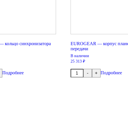
кольцо синхронизатора
EUROGEAR — корпус плане
передачи
В наличии
25 313 ₽
Количество
Подробнее
Подробнее
-
+
товара
EUROGEAR
-
корпус
ра
планетарной
передачи