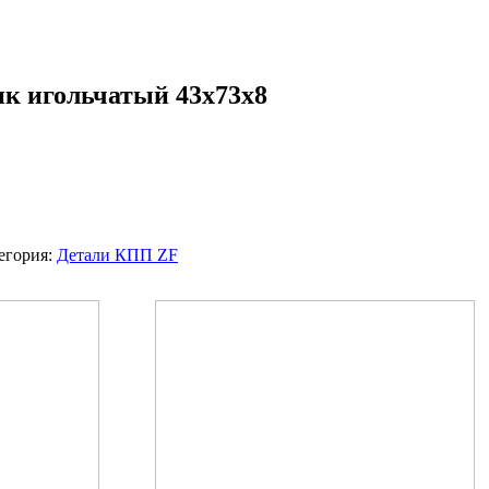
к игольчатый 43x73x8
егория:
Детали КПП ZF