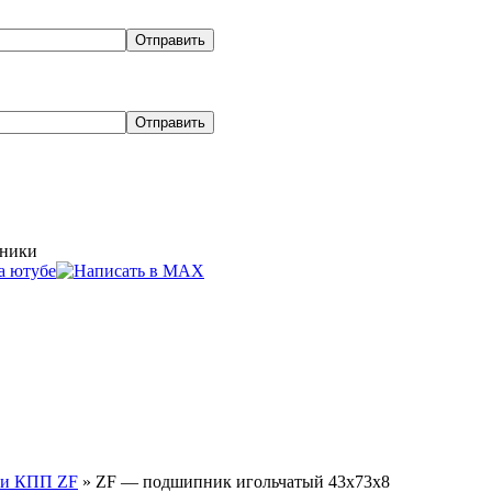
хники
 для грузовиков в Майкопе
Эвакуато
Цены на доставку
Условия покупки
О
ли КПП ZF
»
ZF — подшипник игольчатый 43x73x8