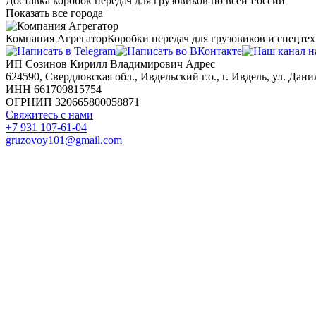
Доставка коробок передач для грузовиков по всей России
Показать все города
Компания Агрегатор
Коробки передач для грузовиков и спецте
ИП Созинов Кирилл Владимирович Адрес
624590, Свердловская обл., Ивдельский г.о., г. Ивдель, ул. Данил
ИНН 661709815754
ОГРНИП 320665800058871
Свяжитесь с нами
+7 931 107-61-04
gruzovoy101@gmail.com