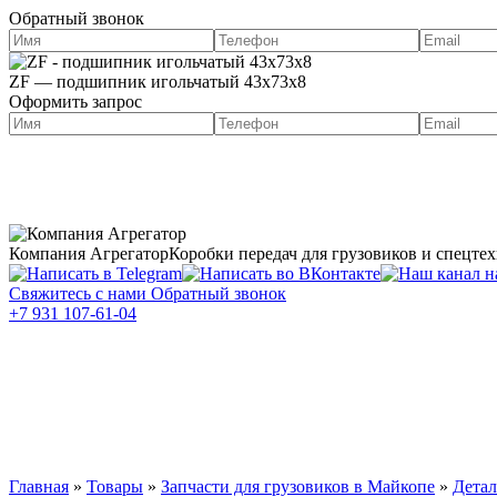
Обратный звонок
ZF — подшипник игольчатый 43x73x8
Оформить запрос
О нас
Портфолио
Компания Агрегатор
Коробки передач для грузовиков и спецте
Свяжитесь с нами
Обратный звонок
+7 931 107-61-04
Каталог КПП
Услуги
Запчасти
Двигатели для грузовиков в Майкопе
Главная
»
Товары
»
Запчасти для грузовиков в Майкопе
»
Дета