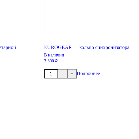
тарной
EUROGEAR — кольцо синхронизатора
В наличии
3 300 ₽
Количество
Подробнее
-
+
товара
EUROGEAR
-
кольцо
синхронизатора