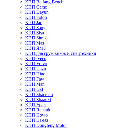
КПП Beifang Benchi
КПП Camc
КПП Dayun
КПП Foton
КПП Jac
КПП Sany
КПП Sisu
КПП Sitrak
КПП Маз
КПП ЯМЗ
КПП для грузовиков и спецтехники
КПП Iveco
КПП Volvo
КПП Isuzu
КПП Hino
КПП Faw
КПП Man
КПП Daf
КПП Shacman
КПП Shaanxi
КПП Урал
КПП Renault
КПП Howo
КПП Камаз
КПП Dongfeng Motor