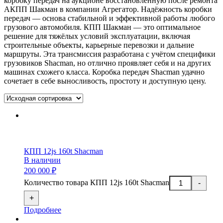
коробку передач на аукционе восстановленную после ремонта
АКПП Шакман в компании Агрегатор. Надёжность коробки
передач — основа стабильной и эффективной работы любого
грузового автомобиля. КПП Шакман — это оптимальное
решение для тяжёлых условий эксплуатации, включая
строительные объекты, карьерные перевозки и дальние
маршруты. Эта трансмиссия разработана с учётом специфики
грузовиков Shacman, но отлично проявляет себя и на других
машинах схожего класса. Коробка передач Shacman удачно
сочетает в себе выносливость, простоту и доступную цену.
КПП 12js 160t Shacman
В наличии
200 000 ₽
Количество товара КПП 12js 160t Shacman
-
+
Подробнее