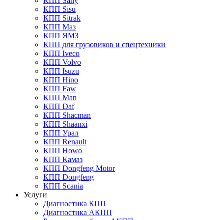
КПП Sany
КПП Sisu
КПП Sitrak
КПП Маз
КПП ЯМЗ
КПП для грузовиков и спецтехники
КПП Iveco
КПП Volvo
КПП Isuzu
КПП Hino
КПП Faw
КПП Man
КПП Daf
КПП Shacman
КПП Shaanxi
КПП Урал
КПП Renault
КПП Howo
КПП Камаз
КПП Dongfeng Motor
КПП Dongfeng
КПП Scania
Услуги
Диагностика КПП
Диагностика АКПП