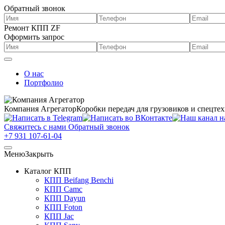
Обратный звонок
Ремонт КПП ZF
Оформить запрос
О нас
Портфолио
Компания Агрегатор
Коробки передач для грузовиков и спецте
Свяжитесь с нами
Обратный звонок
+7 931 107-61-04
Меню
Закрыть
Каталог КПП
КПП Beifang Benchi
КПП Camc
КПП Dayun
КПП Foton
КПП Jac