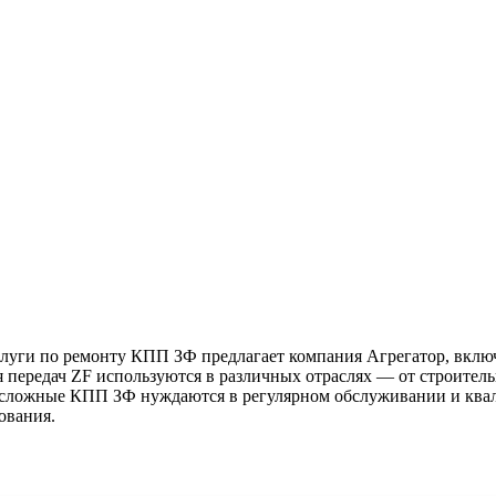
луги по ремонту КПП ЗФ предлагает компания Агрегатор, включ
 передач ZF используются в различных отраслях — от строител
 сложные КПП ЗФ нуждаются в регулярном обслуживании и квал
ования.