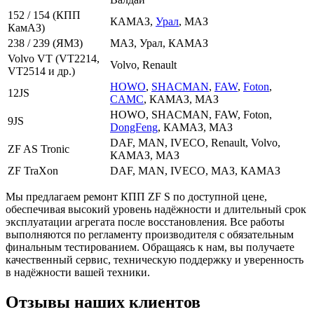
152 / 154 (КПП
КАМАЗ,
Урал
, МАЗ
КамАЗ)
238 / 239 (ЯМЗ)
МАЗ, Урал, КАМАЗ
Volvo VT (VT2214,
Volvo, Renault
VT2514 и др.)
HOWO
,
SHACMAN
,
FAW
,
Foton
,
12JS
CAMC
, КАМАЗ, МАЗ
HOWO, SHACMAN, FAW, Foton,
9JS
DongFeng
, КАМАЗ, МАЗ
DAF, MAN, IVECO, Renault, Volvo,
ZF AS Tronic
КАМАЗ, МАЗ
ZF TraXon
DAF, MAN, IVECO, МАЗ, КАМАЗ
Мы предлагаем ремонт КПП ZF S по доступной цене,
обеспечивая высокий уровень надёжности и длительный срок
эксплуатации агрегата после восстановления. Все работы
выполняются по регламенту производителя с обязательным
финальным тестированием. Обращаясь к нам, вы получаете
качественный сервис, техническую поддержку и уверенность
в надёжности вашей техники.
Отзывы наших клиентов