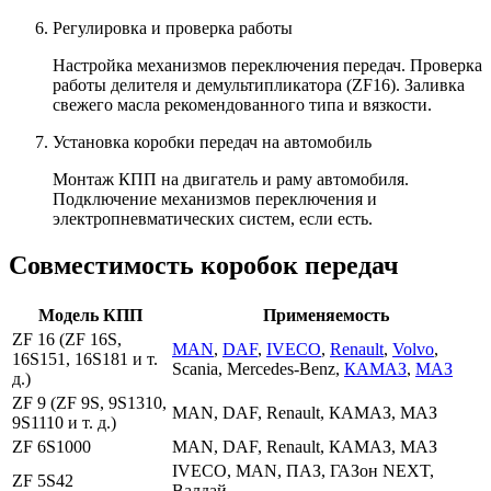
Регулировка и проверка работы
Настройка механизмов переключения передач. Проверка
работы делителя и демультипликатора (ZF16). Заливка
свежего масла рекомендованного типа и вязкости.
Установка коробки передач на автомобиль
Монтаж КПП на двигатель и раму автомобиля.
Подключение механизмов переключения и
электропневматических систем, если есть.
Совместимость коробок передач
Модель КПП
Применяемость
ZF 16 (ZF 16S,
MAN
,
DAF
,
IVECO
,
Renault
,
Volvo
,
16S151, 16S181 и т.
Scania, Mercedes-Benz,
КАМАЗ
,
МАЗ
д.)
ZF 9 (ZF 9S, 9S1310,
MAN, DAF, Renault, КАМАЗ, МАЗ
9S1110 и т. д.)
ZF 6S1000
MAN, DAF, Renault, КАМАЗ, МАЗ
IVECO, MAN, ПАЗ, ГАЗон NEXT,
ZF 5S42
Валдай