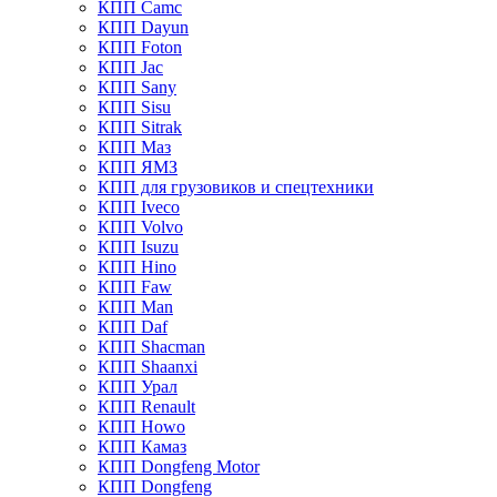
КПП Camc
КПП Dayun
КПП Foton
КПП Jac
КПП Sany
КПП Sisu
КПП Sitrak
КПП Маз
КПП ЯМЗ
КПП для грузовиков и спецтехники
КПП Iveco
КПП Volvo
КПП Isuzu
КПП Hino
КПП Faw
КПП Man
КПП Daf
КПП Shacman
КПП Shaanxi
КПП Урал
КПП Renault
КПП Howo
КПП Камаз
КПП Dongfeng Motor
КПП Dongfeng