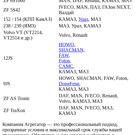
ZF 6S1000
MAN, DAF, Renault, КАМАЗ, МАЗ
IVECO, MAN, ПАЗ, ГАЗон NEXT,
ZF 5S42
Валдай
152 / 154 (КПП КамАЗ)
КАМАЗ,
Урал
, МАЗ
238 / 239 (ЯМЗ)
МАЗ, Урал, КАМАЗ
Volvo VT (VT2214,
Volvo, Renault
VT2514 и др.)
HOWO
,
SHACMAN
,
FAW
,
12JS
Foton
,
CAMC
,
КАМАЗ, МАЗ
HOWO, SHACMAN, FAW, Foton,
9JS
DongFeng
,
КАМАЗ, МАЗ
DAF, MAN, IVECO, Renault,
ZF AS Tronic
Volvo, КАМАЗ, МАЗ
DAF, MAN, IVECO, МАЗ,
ZF TraXon
КАМАЗ
Компания Агрегатор — это профессиональный подход,
прозрачные условия и максимальный срок службы вашей