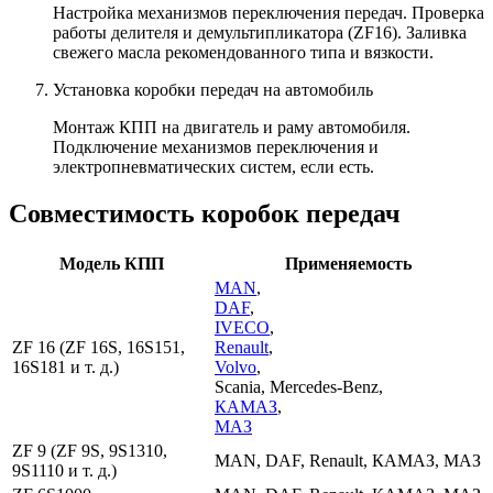
Настройка механизмов переключения передач. Проверка
работы делителя и демультипликатора (ZF16). Заливка
свежего масла рекомендованного типа и вязкости.
Установка коробки передач на автомобиль
Монтаж КПП на двигатель и раму автомобиля.
Подключение механизмов переключения и
электропневматических систем, если есть.
Совместимость коробок передач
Модель КПП
Применяемость
MAN
,
DAF
,
IVECO
,
ZF 16 (ZF 16S, 16S151,
Renault
,
16S181 и т. д.)
Volvo
,
Scania, Mercedes-Benz,
КАМАЗ
,
МАЗ
ZF 9 (ZF 9S, 9S1310,
MAN, DAF, Renault, КАМАЗ, МАЗ
9S1110 и т. д.)