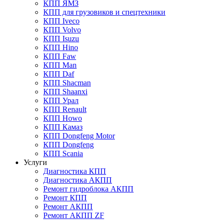
КПП ЯМЗ
КПП для грузовиков и спецтехники
КПП Iveco
КПП Volvo
КПП Isuzu
КПП Hino
КПП Faw
КПП Man
КПП Daf
КПП Shacman
КПП Shaanxi
КПП Урал
КПП Renault
КПП Howo
КПП Камаз
КПП Dongfeng Motor
КПП Dongfeng
КПП Scania
Услуги
Диагностика КПП
Диагностика АКПП
Ремонт гидроблока АКПП
Ремонт КПП
Ремонт АКПП
Ремонт АКПП ZF