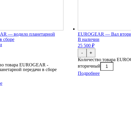
R — водило планетарной
EUROGEAR — Вал втор
в сборе
В наличии
и
25 500 ₽
-
+
Количество товара EURO
во товара EUROGEAR -
вторичный
ланетарной передачи в сборе
Подробнее
е