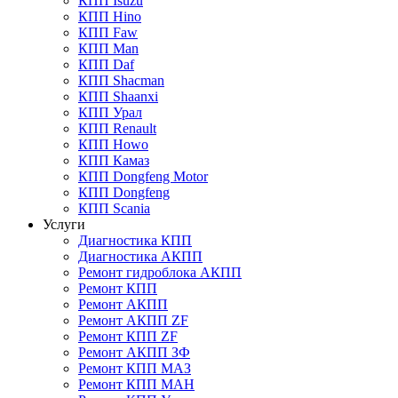
КПП Isuzu
КПП Hino
КПП Faw
КПП Man
КПП Daf
КПП Shacman
КПП Shaanxi
КПП Урал
КПП Renault
КПП Howo
КПП Камаз
КПП Dongfeng Motor
КПП Dongfeng
КПП Scania
Услуги
Диагностика КПП
Диагностика АКПП
Ремонт гидроблока АКПП
Ремонт КПП
Ремонт АКПП
Ремонт АКПП ZF
Ремонт КПП ZF
Ремонт АКПП ЗФ
Ремонт КПП МАЗ
Ремонт КПП МАН