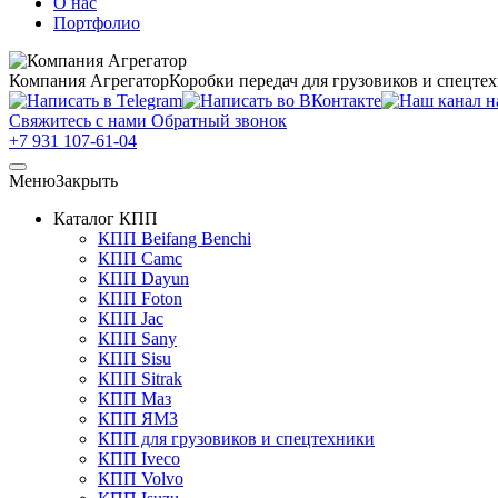
О нас
Портфолио
Компания Агрегатор
Коробки передач для грузовиков и спецте
Свяжитесь с нами
Обратный звонок
+7 931 107-61-04
Меню
Закрыть
Каталог КПП
КПП Beifang Benchi
КПП Camc
КПП Dayun
КПП Foton
КПП Jac
КПП Sany
КПП Sisu
КПП Sitrak
КПП Маз
КПП ЯМЗ
КПП для грузовиков и спецтехники
КПП Iveco
КПП Volvo