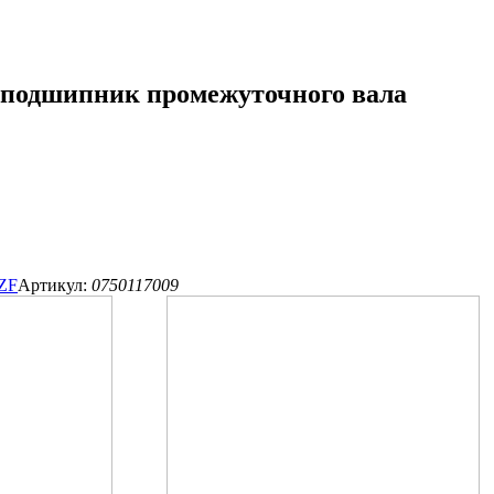
одшипник промежуточного вала
ZF
Артикул:
0750117009