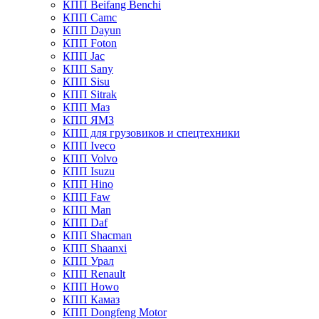
КПП Beifang Benchi
КПП Camc
КПП Dayun
КПП Foton
КПП Jac
КПП Sany
КПП Sisu
КПП Sitrak
КПП Маз
КПП ЯМЗ
КПП для грузовиков и спецтехники
КПП Iveco
КПП Volvo
КПП Isuzu
КПП Hino
КПП Faw
КПП Man
КПП Daf
КПП Shacman
КПП Shaanxi
КПП Урал
КПП Renault
КПП Howo
КПП Камаз
КПП Dongfeng Motor