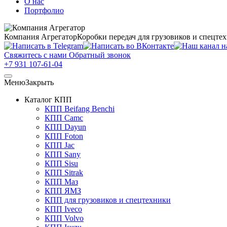
О нас
Портфолио
Компания Агрегатор
Коробки передач для грузовиков и спецте
Свяжитесь с нами
Обратный звонок
+7 931 107-61-04
Меню
Закрыть
Каталог КПП
КПП Beifang Benchi
КПП Camc
КПП Dayun
КПП Foton
КПП Jac
КПП Sany
КПП Sisu
КПП Sitrak
КПП Маз
КПП ЯМЗ
КПП для грузовиков и спецтехники
КПП Iveco
КПП Volvo