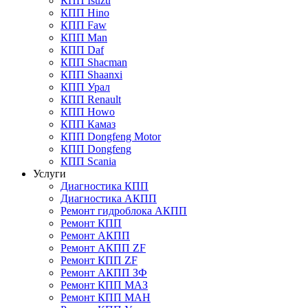
КПП Isuzu
КПП Hino
КПП Faw
КПП Man
КПП Daf
КПП Shacman
КПП Shaanxi
КПП Урал
КПП Renault
КПП Howo
КПП Камаз
КПП Dongfeng Motor
КПП Dongfeng
КПП Scania
Услуги
Диагностика КПП
Диагностика АКПП
Ремонт гидроблока АКПП
Ремонт КПП
Ремонт АКПП
Ремонт АКПП ZF
Ремонт КПП ZF
Ремонт АКПП ЗФ
Ремонт КПП МАЗ
Ремонт КПП МАН