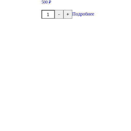
500 ₽
Количество
Подробнее
-
+
товара
Кольцо
уплотнительное
69.2х5.7мм