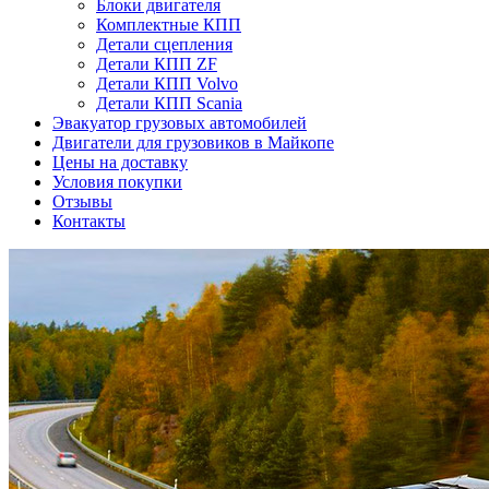
Блоки двигателя
Комплектные КПП
Детали сцепления
Детали КПП ZF
Детали КПП Volvo
Детали КПП Scania
Эвакуатор грузовых автомобилей
Двигатели для грузовиков в Майкопе
Цены на доставку
Условия покупки
Отзывы
Контакты