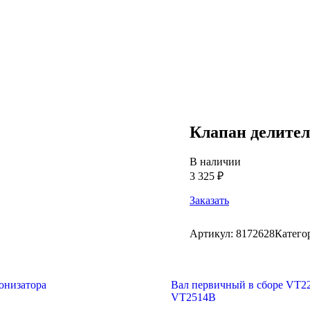
Клапан делите
В наличии
3 325 ₽
Заказать
Артикул:
8172628
Катего
онизатора
Вал первичный в сборе VT2
VT2514B