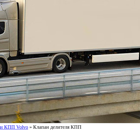
ли КПП Volvo
»
Клапан делителя КПП