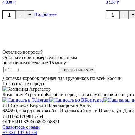
4 000 ₽
3 938 ₽
Количество
Количество
Подробнее
-
+
-
+
товара
товара
Кольцо
Кольцо
синхронизатора
синхронизато
Остались вопросы?
Оставьте свой номер телефона и мы
перезвоним в течение 15 минут
Перезвоните мне
Доставка коробок передач для грузовиков по всей России
Показать все города
Компания Агрегатор
Коробки передач для грузовиков и спецте
ИП Созинов Кирилл Владимирович Адрес
624590, Свердловская обл., Ивдельский г.о., г. Ивдель, ул. Данил
ИНН 661709815754
ОГРНИП 320665800058871
Свяжитесь с нами
+7 931 107-61-04