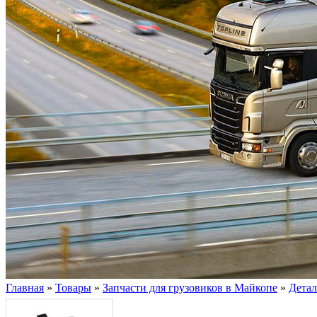
Главная
»
Товары
»
Запчасти для грузовиков в Майкопе
»
Дета