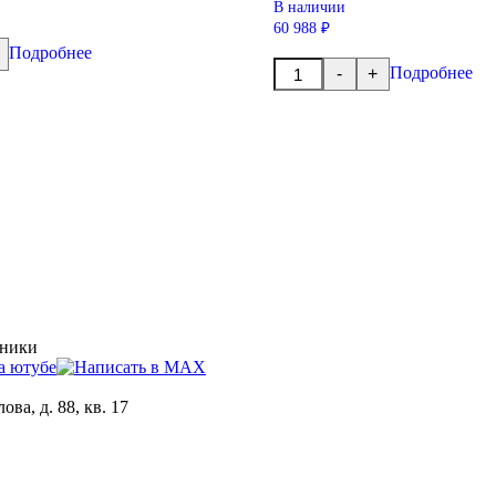
В наличии
60 988 ₽
Подробнее
Количество
Подробнее
-
+
товара
ра
Вал
первичный
в
сборе
VT2214B-
VT2514B
хники
ова, д. 88, кв. 17