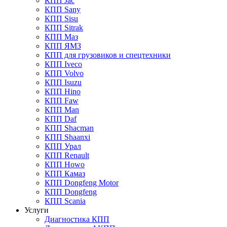
КПП Jac
КПП Sany
КПП Sisu
КПП Sitrak
КПП Маз
КПП ЯМЗ
КПП для грузовиков и спецтехники
КПП Iveco
КПП Volvo
КПП Isuzu
КПП Hino
КПП Faw
КПП Man
КПП Daf
КПП Shacman
КПП Shaanxi
КПП Урал
КПП Renault
КПП Howo
КПП Камаз
КПП Dongfeng Motor
КПП Dongfeng
КПП Scania
Услуги
Диагностика КПП