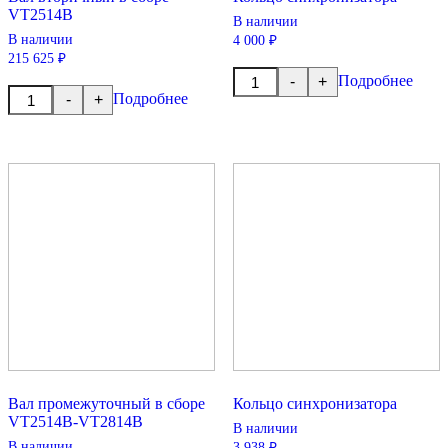
VT2514B
В наличии
В наличии
4 000 ₽
215 625 ₽
Количество
Подробнее
-
+
товара
Количество
Подробнее
-
+
Кольцо
товара
синхронизатора
Вал
вторичный
в
сборе
VT2514B
Вал промежуточный в сборе
Кольцо синхронизатора
VT2514B-VT2814B
В наличии
В наличии
3 938 ₽