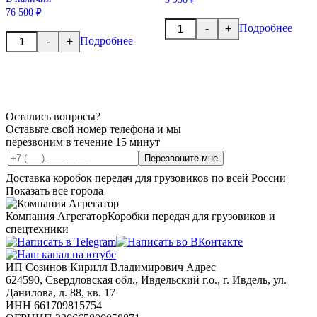
76 500 ₽
Количество
Подробнее
-
+
товара
Количество
Подробнее
-
+
Кольцо
товара
синхронизатора
Вал
промежуточный
в
сборе
VT2514B-
VT2814B
Остались вопросы?
Оставьте свой номер телефона и мы
перезвоним в течение 15 минут
Перезвоните мне
Доставка коробок передач для грузовиков по всей России
Показать все города
Компания Агрегатор
Коробки передач для грузовиков и
спецтехники
ИП Созинов Кирилл Владимирович Адрес
624590, Свердловская обл., Ивдельский г.о., г. Ивдель, ул.
Данилова, д. 88, кв. 17
ИНН 661709815754