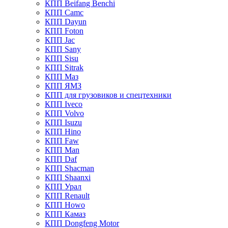
КПП Beifang Benchi
КПП Camc
КПП Dayun
КПП Foton
КПП Jac
КПП Sany
КПП Sisu
КПП Sitrak
КПП Маз
КПП ЯМЗ
КПП для грузовиков и спецтехники
КПП Iveco
КПП Volvo
КПП Isuzu
КПП Hino
КПП Faw
КПП Man
КПП Daf
КПП Shacman
КПП Shaanxi
КПП Урал
КПП Renault
КПП Howo
КПП Камаз
КПП Dongfeng Motor