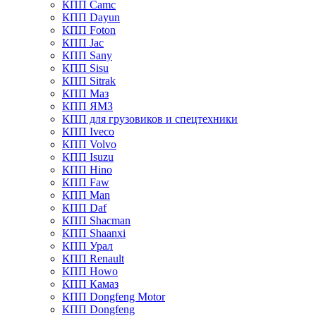
КПП Camc
КПП Dayun
КПП Foton
КПП Jac
КПП Sany
КПП Sisu
КПП Sitrak
КПП Маз
КПП ЯМЗ
КПП для грузовиков и спецтехники
КПП Iveco
КПП Volvo
КПП Isuzu
КПП Hino
КПП Faw
КПП Man
КПП Daf
КПП Shacman
КПП Shaanxi
КПП Урал
КПП Renault
КПП Howo
КПП Камаз
КПП Dongfeng Motor
КПП Dongfeng