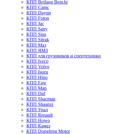
КПП Beifang Benchi
КПП Camc
КПП Dayun
КПП Foton
КПП Jac
КПП Sany
КПП Sisu
КПП Sitrak
КПП Маз
КПП ЯМЗ
КПП для грузовиков и спецтехники
КПП Iveco
КПП Volvo
КПП Isuzu
КПП Hino
КПП Faw
КПП Man
КПП Daf
КПП Shacman
КПП Shaanxi
КПП Урал
КПП Renault
КПП Howo
КПП Камаз
КПП Dongfeng Motor