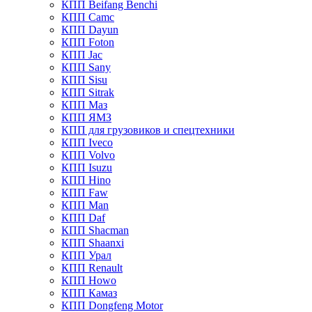
КПП Beifang Benchi
КПП Camc
КПП Dayun
КПП Foton
КПП Jac
КПП Sany
КПП Sisu
КПП Sitrak
КПП Маз
КПП ЯМЗ
КПП для грузовиков и спецтехники
КПП Iveco
КПП Volvo
КПП Isuzu
КПП Hino
КПП Faw
КПП Man
КПП Daf
КПП Shacman
КПП Shaanxi
КПП Урал
КПП Renault
КПП Howo
КПП Камаз
КПП Dongfeng Motor