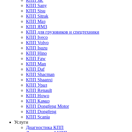
КПП Jac
КПП Sany
КПП Sisu
КПП Sitrak
КПП Маз
КПП ЯМЗ
КПП для грузовиков и спецтехники
КПП Iveco
КПП Volvo
КПП Isuzu
КПП Hino
КПП Faw
КПП Man
КПП Daf
КПП Shacman
КПП Shaanxi
КПП Урал
КПП Renault
КПП Howo
КПП Камаз
КПП Dongfeng Motor
КПП Dongfeng
КПП Scania
Услуги
Диагностика КПП