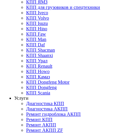
КПП ЯМЗ
КПП для грузовиков и спецтехники
КПП Iveco
КПП Volvo
КПП Isuzu
КПП Hino
КПП Faw
КПП Man
КПП Daf
КПП Shacman
КПП Shaanxi
КПП Урал
КПП Renault
КПП Howo
КПП Камаз
КПП Dongfeng Motor
КПП Dongfeng
КПП Scania
Услуги
Диагностика КПП
Диагностика АКПП
Ремонт гидроблока АКПП
Ремонт КПП
Ремонт АКПП
Ремонт АКПП ZF