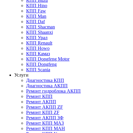
КПП Isuzu
КПП Hino
КПП Faw
КПП Man
КПП Daf
КПП Shacman
КПП Shaanxi
КПП Урал
КПП Renault
КПП Howo
КПП Камаз
КПП Dongfeng Motor
КПП Dongfeng
КПП Scania
Услуги
Диагностика КПП
Диагностика АКПП
Ремонт гидроблока АКПП
Ремонт КПП
Ремонт АКПП
Ремонт АКПП ZF
Ремонт КПП ZF
Ремонт АКПП ЗФ
Ремонт КПП МАЗ
Ремонт КПП МАН