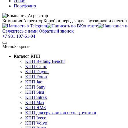
О нас
Портфолио
Компания Агрегатор
Коробки передач для грузовиков и спецте
Свяжитесь с нами
Обратный звонок
+7 931 107-61-04
Меню
Закрыть
Каталог КПП
КПП Beifang Benchi
КПП Camc
КПП Dayun
КПП Foton
КПП Jac
КПП Sany
КПП Sisu
КПП Sitrak
КПП Маз
КПП ЯМЗ
КПП для грузовиков и спецтехники
КПП Iveco
КПП Volvo