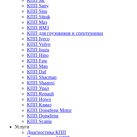
КПП Jac
КПП Sany
КПП Sisu
КПП Sitrak
КПП Маз
КПП ЯМЗ
КПП для грузовиков и спецтехники
КПП Iveco
КПП Volvo
КПП Isuzu
КПП Hino
КПП Faw
КПП Man
КПП Daf
КПП Shacman
КПП Shaanxi
КПП Урал
КПП Renault
КПП Howo
КПП Камаз
КПП Dongfeng Motor
КПП Dongfeng
КПП Scania
Услуги
Диагностика КПП